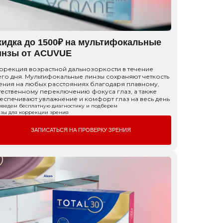
кидка до 1500₽ на мультифокальные
инзы от ACUVUE
ррекция возрастной дальнозоркости в течение
его дня. Мультифокальные линзы сохраняют четкость
ения на любых расстояниях благодаря плавному,
тественному переключению фокуса глаз, а также
еспечивают увлажнение и комфорт глаз на весь день
ведем бесплатную диагностику и подберем
зы для коррекции зрения
ЗАПИСАТЬСЯ НА ПРОВЕРКУ ЗРЕНИЯ