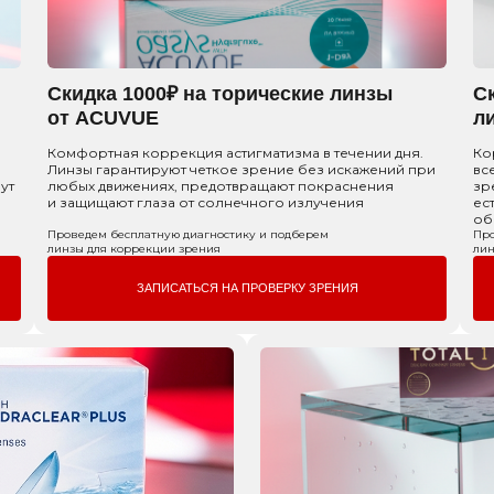
Скидка 1000₽ на торические линзы
С
от ACUVUE
л
Комфортная коррекция астигматизма в течении дня.
Ко
Линзы гарантируют четкое зрение без искажений при
вс
ут
любых движениях, предотвращают покраснения
зр
и защищают глаза от солнечного излучения
ес
об
Проведем бесплатную диагностику и подберем
Про
линзы для коррекции зрения
лин
ЗАПИСАТЬСЯ НА ПРОВЕРКУ ЗРЕНИЯ