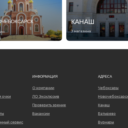
КАНАШ
ОЧЕБОКСАРСК
3 магазина
зин
ИНФОРМАЦИЯ
АДРЕСА
О компании
Чебоксары
и очки
ЛО Эксклюзив
Новочебоксарс
Проверить зрение
Канаш
ты
Вакансии
Батырево
нный сервис
Вурнары