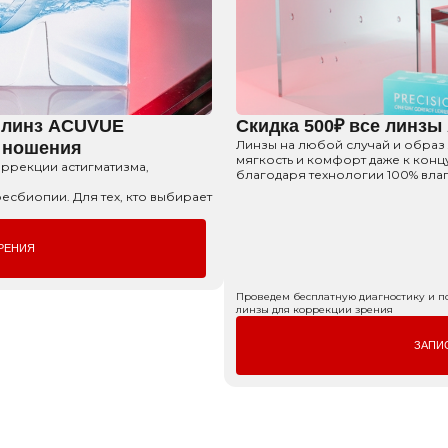
к линз ACUVUE
Скидка 500₽ все линз
Линзы на любой случай и образ
 ношения
мягкость и комфорт даже к конц
оррекции астигматизма,
благодаря технологии 100% вла
сбиопии. Для тех, кто выбирает
РЕНИЯ
Проведем бесплатную диагностику и 
линзы для коррекции зрения
ЗАПИ