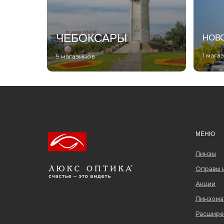
ЧЕБОКСАРЫ
НОВ
1 мага
9 магазинов
МЕНЮ
Линзы
Оправы 
Акции
Линзома
Расшире