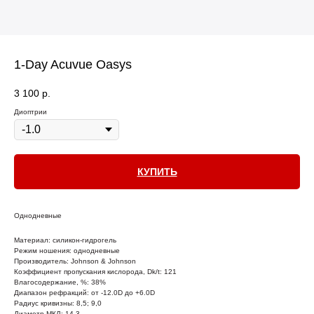
1-Day Acuvue Oasys
3 100
р.
Диоптрии
КУПИТЬ
Однодневные
Материал: силикон-гидрогель
Режим ношения: однодневные
Производитель: Johnson & Johnson
Коэффициент пропускания кислорода, Dk/t: 121
Влагосодержание, %: 38%
Диапазон рефракций: от -12.0D до +6.0D
Радиус кривизны: 8,5; 9,0
Диаметр МКЛ: 14.3