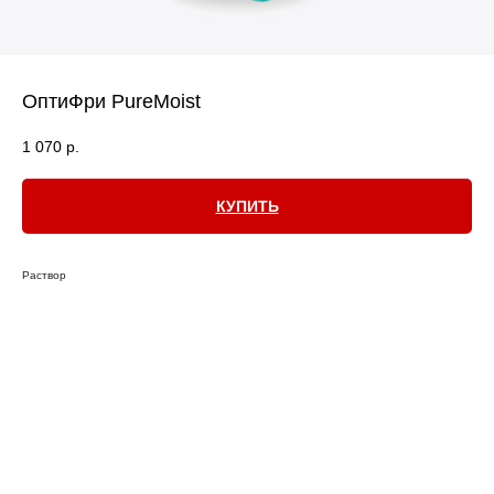
ОптиФри PureMoist
1 070
р.
КУПИТЬ
Раствор