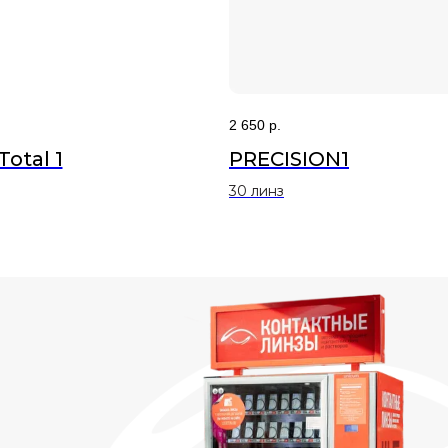
2 650
р.
Total 1
PRECISION1
30 линз