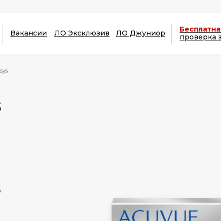
Бесплатна
Вакансии
ЛО Эксклюзив
ЛО Джуниор
проверка 
sys
s
®