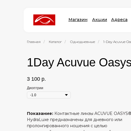
Магазин
Акции
Адреса
Главная
/
Каталог
/
Однодневные
/
1-Day Acuvue Oa
1Day Acuvue Oasy
3 100
р.
Диоптрии
Показание:
Контактные линзы ACUVUE OASYS
HydraLuxe предназначены для дневного или
пролонгированного ношения с целью